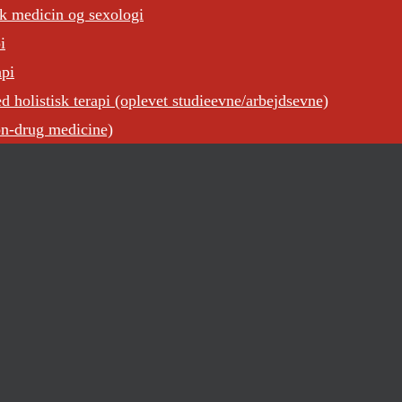
sk medicin og sexologi
i
api
 holistisk terapi (oplevet studieevne/arbejdsevne)
on-drug medicine)