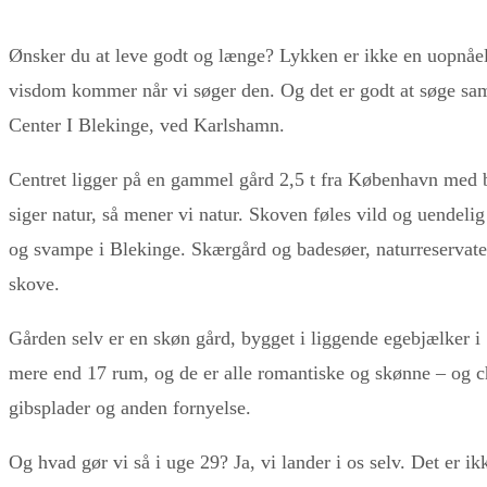
Ønsker du at leve godt og længe? Lykken er ikke en uopnåe
visdom kommer når vi søger den. Og det er godt at søge sam
Center I Blekinge, ved Karlshamn.
Centret ligger på en gammel gård 2,5 t fra København med bil
siger natur, så mener vi natur. Skoven føles vild og uendelig 
og svampe i Blekinge. Skærgård og badesøer, naturreservater
skove.
Gården selv er en skøn gård, bygget i liggende egebjælker i
mere end 17 rum, og de er alle romantiske og skønne – og 
gibsplader og anden fornyelse.
Og hvad gør vi så i uge 29? Ja, vi lander i os selv. Det er i