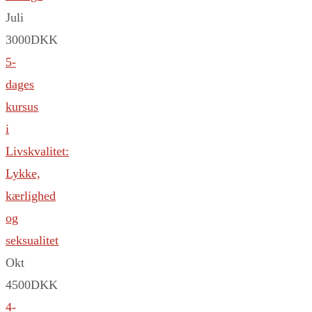
Juli
3000DKK
5-
dages
kursus
i
Livskvalitet:
Lykke,
kærlighed
og
seksualitet
Okt
4500DKK
4-