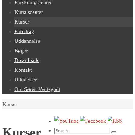
Forskningscenter
Kursuscenter
Kurser
Foredrag
Uddannelse
Bøger
Downloads
Kontakt
Udtalelser
Om Søren Ventegodt
Home
Kurser
Kurser
Search
Search