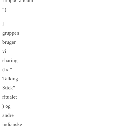
Hippocraticum
“).
I
gruppen
bruger
vi
sharing
(fx ”
Talking
Stick”
ritualet
) og
andre
indianske