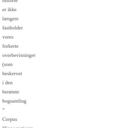
historie
er ikke
længere
fastholder
vores
forkerte
overbevisninger
(som
beskrevet
i den
berømte
bogsamling
”
Corpus