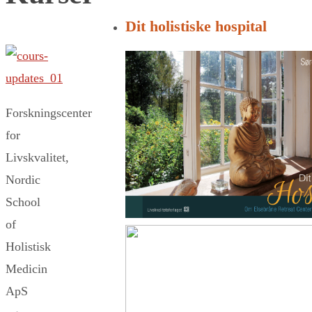
for:
Dit holistiske hospital
Forskningscenter
for
Livskvalitet,
Nordic
School
of
Holistisk
Medicin
ApS