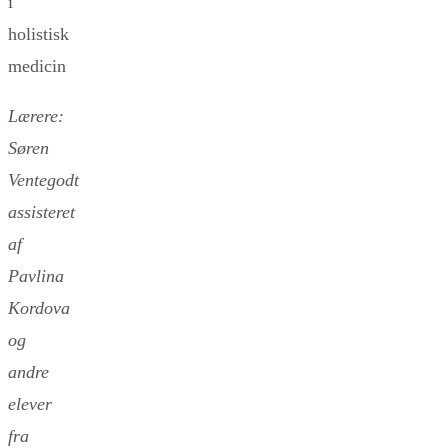
i
holistisk
medicin
Lærere:
Søren
Ventegodt
assisteret
af
Pavlina
Kordova
og
andre
elever
fra