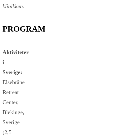
klinikken.
PROGRAM
Aktiviteter
i
Sverige:
Elsebråne
Retreat
Center,
Blekinge,
Sverige
(2,5