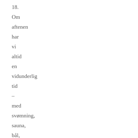
18.
Om
aftenen
har
vi
altid
en
vidunderlig
tid
–
med
svømning,
sauna,
bål,