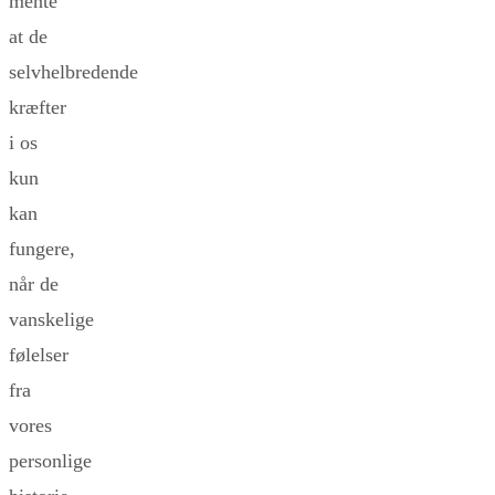
mente
at de
selvhelbredende
kræfter
i os
kun
kan
fungere,
når de
vanskelige
følelser
fra
vores
personlige