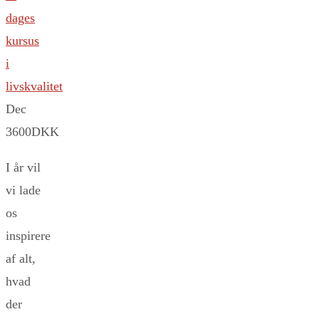
dages
kursus
i
livskvalitet
Dec
3600DKK
I år vil
vi lade
os
inspirere
af alt,
hvad
der