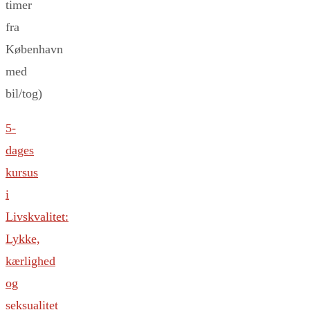
timer
fra
København
med
bil/tog)
5-
dages
kursus
i
Livskvalitet:
Lykke,
kærlighed
og
seksualitet