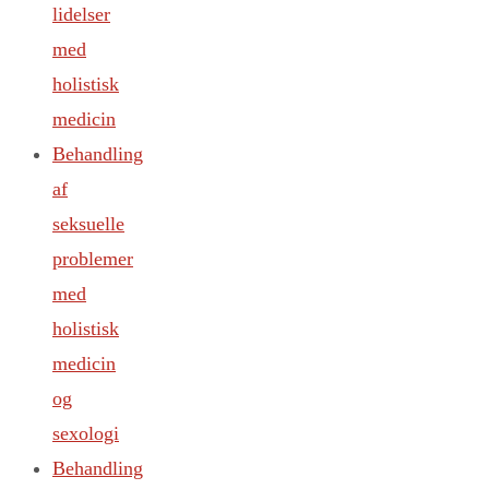
lidelser
med
holistisk
medicin
Behandling
af
seksuelle
problemer
med
holistisk
medicin
og
sexologi
Behandling