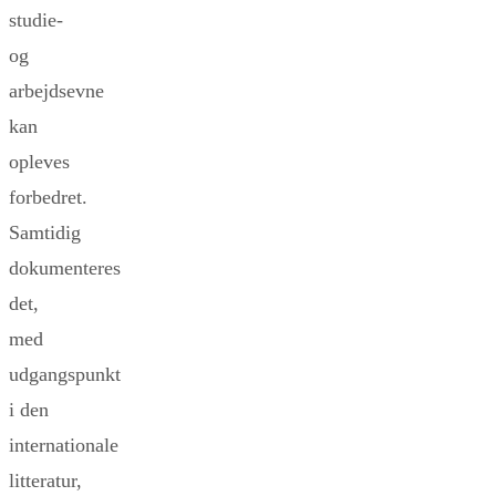
studie-
og
arbejdsevne
kan
opleves
forbedret.
Samtidig
dokumenteres
det,
med
udgangspunkt
i den
internationale
litteratur,