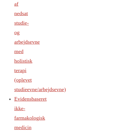
af
nedsat
studie-
og
arbejdsevne
med
holistisk
terapi
(oplevet
studieevne/arbejdsevne)
Evidensbaseret
ikke-
farmakologisk
medicin