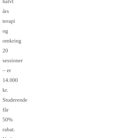
halvt
års
terapi
og
omkring
20
sessioner
– er
14.000
kr.
Studerende
får
50%
rabat.