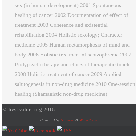
sex (in human development) 2001 Spontaneous
healing of cancer 2002 Documentation of effect of
treatment 2003 Coherence and existential
rehabilitation 2004 Holistic sexology; Character
medicine 2005 Human metamorphosis of mind and
body 2006 Holistic treatment of schizophrenia 2007
Bodypsychotherapy and ethics of therapeutic touch
2008 Holistic treatment of cancer 2009 Applied
salutogenesis in non-drug medicine 2010 One-session
healing (Shamanistic non-drug medicine)
© livskvalitet.org 2016
Powered by
Nirvana
&
WordPress.