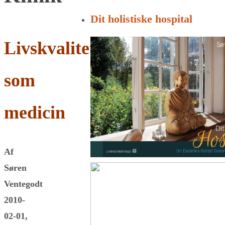
for:
Dit holistiske hospital
Livskvalitet
som
medicin
Af
Søren
Ventegodt
2010-
02-01,