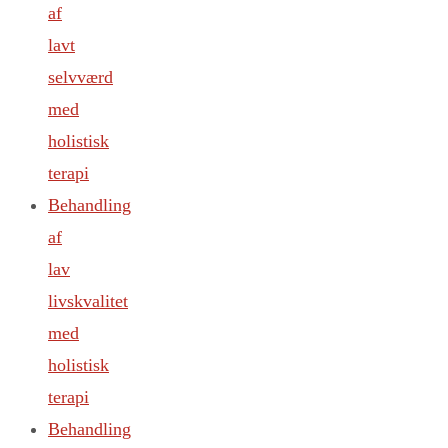
af
lavt
selvværd
med
holistisk
terapi
Behandling
af
lav
livskvalitet
med
holistisk
terapi
Behandling