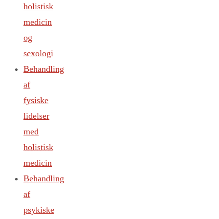
holistisk
medicin
og
sexologi
Behandling
af
fysiske
lidelser
med
holistisk
medicin
Behandling
af
psykiske