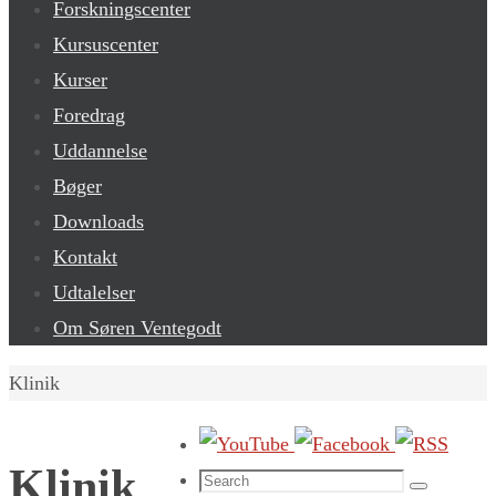
Forskningscenter
Kursuscenter
Kurser
Foredrag
Uddannelse
Bøger
Downloads
Kontakt
Udtalelser
Om Søren Ventegodt
Home
Klinik
Klinik
Search
Search