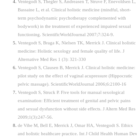
Ventegodt S, Thegler S, Andreasen T, Struve F, Enevoldsen L,
Bassaine L, et al. Clinical holistic medicine (mindful, short-
term psychodynamic psychotherapy complemented with
bodywork) in the treatment of experienced impaired sexual
functioning. ScientificWorldJournal 2007;7:324-9.
Ventegodt S, Braga K, Nielsen TK, Merrick J. Clinical holistic
medicine: Holistic sexology and female quality of life. J
Alternative Med Res 1 (3): 321-330
Ventegodt S, Clausen B, Merrick J. Clinical holistic medicine:
pilot study on the effect of vaginal acupressure (Hippocratic
pelvic massage). ScientificWorldJournal 2006;6:2100-16
Ventegodt S, Struck P. Five tools for manual sexological
examination: Efficient treatment of genital and pelvic pains
and sexual dysfunction without side effects. J Altern Med Res
2009;1(3):247-56.
de Vibe M, Bell E, Merrick J, Omar HA, Ventegodt S. Ethics
and holistic healthcare practice. Int J Child Health Human De