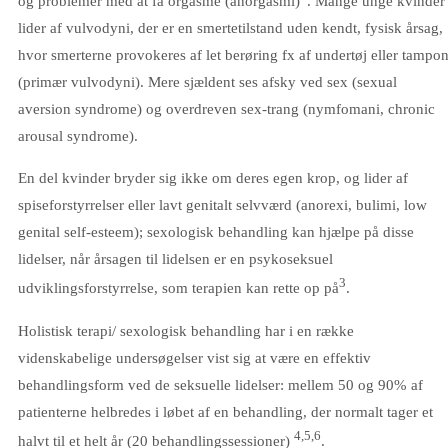
og problemer med at få orgasme (anorgasmi)
. Mange unge kvinder
lider af vulvodyni, der er en smertetilstand uden kendt, fysisk årsag,
hvor smerterne provokeres af let berøring fx af undertøj eller tampo
(primær vulvodyni). Mere sjældent ses afsky ved sex (sexual
aversion syndrome) og overdreven sex-trang (nymfomani, chronic
arousal syndrome).
En del kvinder bryder sig ikke om deres egen krop, og lider af
spiseforstyrrelser eller lavt genitalt selvværd (anorexi, bulimi, low
genital self-esteem); sexologisk behandling kan hjælpe på disse
lidelser, når årsagen til lidelsen er en psykoseksuel
3
udviklingsforstyrrelse, som terapien kan rette op på
.
Holistisk terapi/ sexologisk behandling har i en række
videnskabelige undersøgelser vist sig at være en effektiv
behandlingsform ved de seksuelle lidelser: mellem 50 og 90% af
patienterne helbredes i løbet af en behandling, der normalt tager et
4,5,6
halvt til et helt år (20 behandlingssessioner)
.