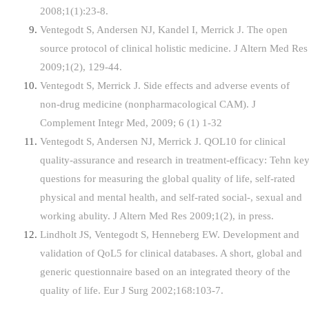
2008;1(1):23-8.
Ventegodt S, Andersen NJ, Kandel I, Merrick J. The open
source protocol of clinical holistic medicine. J Altern Med Res
2009;1(2), 129-44.
Ventegodt S, Merrick J. Side effects and adverse events of
non-drug medicine (nonpharmacological CAM). J
Complement Integr Med, 2009; 6 (1) 1-32
Ventegodt S, Andersen NJ, Merrick J. QOL10 for clinical
quality-assurance and research in treatment-efficacy: Tehn ke
questions for measuring the global quality of life, self-rated
physical and mental health, and self-rated social-, sexual and
working abulity. J Altern Med Res 2009;1(2), in press.
Lindholt JS, Ventegodt S, Henneberg EW. Development and
validation of QoL5 for clinical databases. A short, global and
generic questionnaire based on an integrated theory of the
quality of life. Eur J Surg 2002;168:103-7.