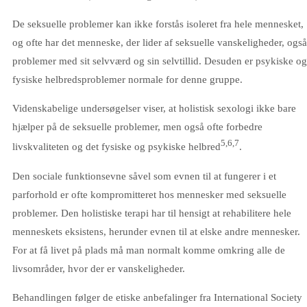
De seksuelle problemer kan ikke forstås isoleret fra hele mennesket,
og ofte har det menneske, der lider af seksuelle vanskeligheder, også
problemer med sit selvværd og sin selvtillid. Desuden er psykiske og
fysiske helbredsproblemer normale for denne gruppe.
Videnskabelige undersøgelser viser, at holistisk sexologi ikke bare
hjælper på de seksuelle problemer, men også ofte forbedre
5,6,7
livskvaliteten og det fysiske og psykiske helbred
.
Den sociale funktionsevne såvel som evnen til at fungerer i et
parforhold er ofte kompromitteret hos mennesker med seksuelle
problemer. Den holistiske terapi har til hensigt at rehabilitere hele
menneskets eksistens, herunder evnen til at elske andre mennesker.
For at få livet på plads må man normalt komme omkring alle de
livsområder, hvor der er vanskeligheder.
Behandlingen følger de etiske anbefalinger fra International Society