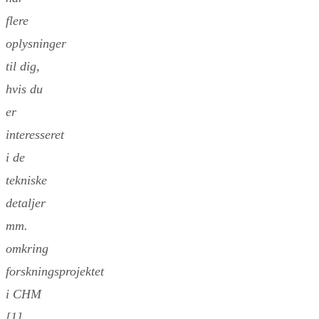
flere
oplysninger
til dig,
hvis du
er
interesseret
i de
tekniske
detaljer
mm.
omkring
forskningsprojektet
i CHM
[1]