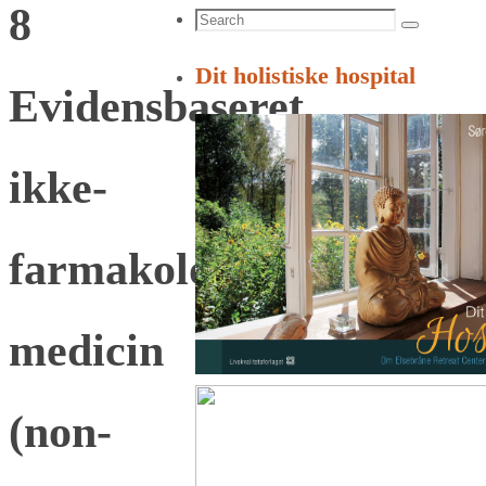
8
Search
Search
for:
Dit holistiske hospital
Evidensbaseret
ikke-
farmakologisk
medicin
(non-