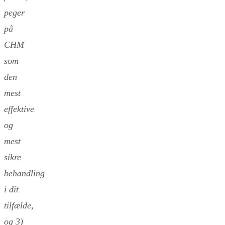
peger
på
CHM
som
den
mest
effektive
og
mest
sikre
behandling
i dit
tilfælde,
og 3)