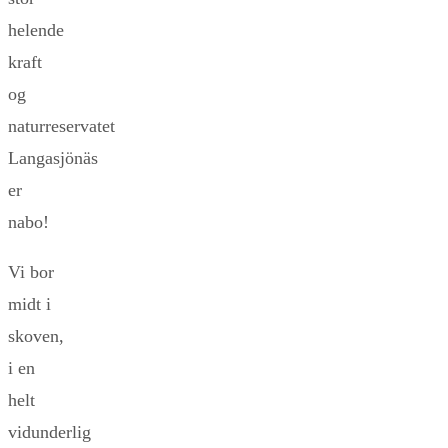
helende
kraft
og
naturreservatet
Langasjönäs
er
nabo!
Vi bor
midt i
skoven,
i en
helt
vidunderlig