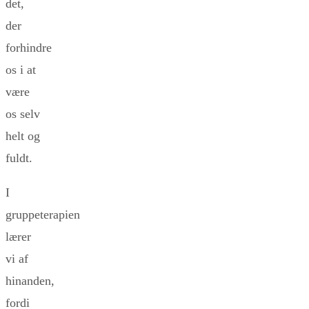
det,
der
forhindre
os i at
være
os selv
helt og
fuldt.
I
gruppeterapien
lærer
vi af
hinanden,
fordi