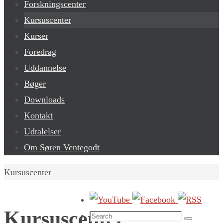
Forskningscenter
Kursuscenter
Kurser
Foredrag
Uddannelse
Bøger
Downloads
Kontakt
Udtalelser
Om Søren Ventegodt
Home
Kursuscenter
Kursuscenter
Search
Search