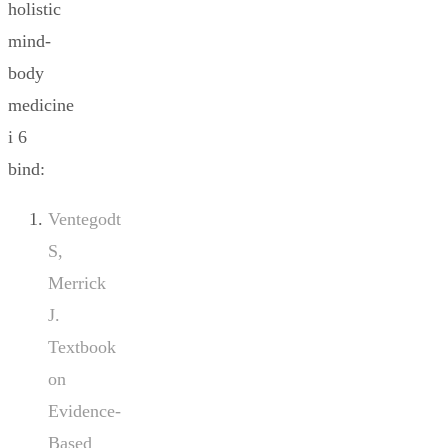
holistic
mind-
body
medicine
i 6
bind:
Ventegodt
S,
Merrick
J.
Textbook
on
Evidence-
Based