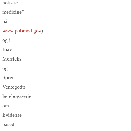
holistic
medicine”
på
www.pubmed.gov
)
og i
Joav
Merricks
og
Søren
Ventegodts
lærebogsserie
om
Evidense
based