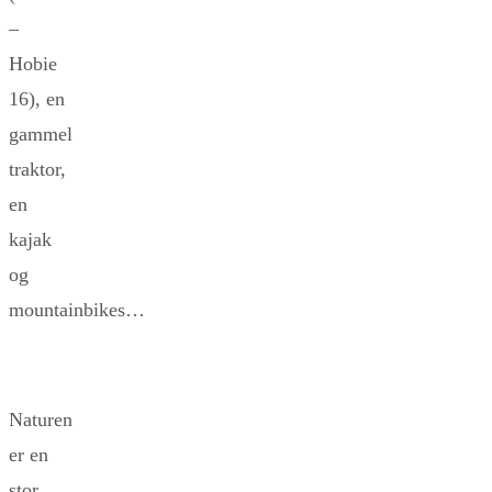
–
Hobie
16), en
gammel
traktor,
en
kajak
og
mountainbikes…
Naturen
er en
stor