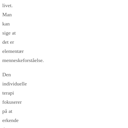
livet.
Man
kan
sige at
det er
elementær
menneskeforståelse.
Den
individuelle
terapi
fokuserer
på at
erkende