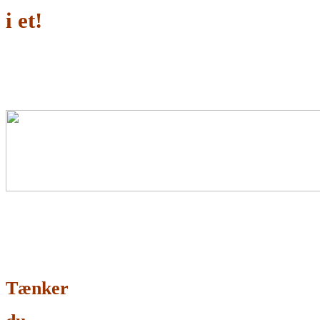
i et!
Tænker