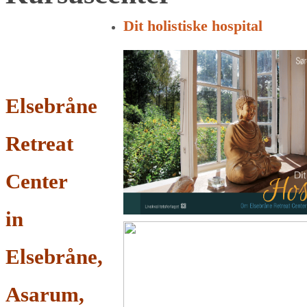
for:
Dit holistiske hospital
Elsebråne
Retreat
Center
in
Elsebråne,
Asarum,