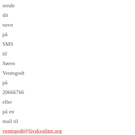
sende
dit
navn
på
SMS
til
Søren
Ventegodt
på
20666766
eller
på en
mail til
ventegodt@livskvalitet.org