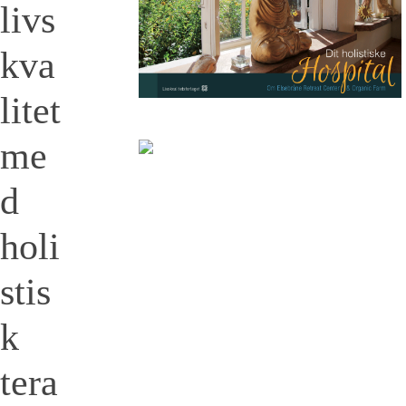
livs
kva
litet
me
d
holi
stis
k
tera