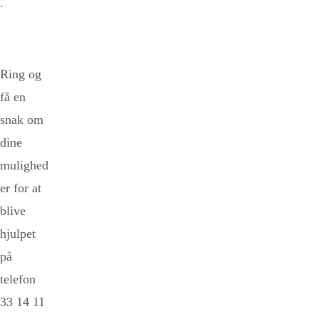
.
Ring og
få en
snak om
dine
mulighed
er for at
blive
hjulpet
på
telefon
33 14 11