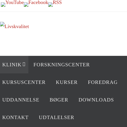
Skip
to
content
Skip
KLINIK
FORSKNINGSCENTER
to
content
KURSUSCENTER
KURSER
FOREDRAG
UDDANNELSE
BØGER
DOWNLOADS
KONTAKT
UDTALELSER