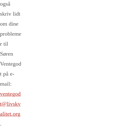
også
skriv lidt
om dine
probleme
r til
Søren
Ventegod
t på e-
mail:
ventegod
t@livskv
alitet.org
.