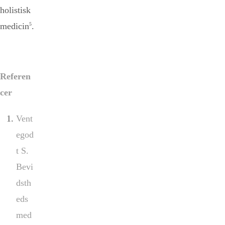
holistisk
medicin
5
.
Referen
cer
Vent
egod
t S.
Bevi
dsth
eds
med