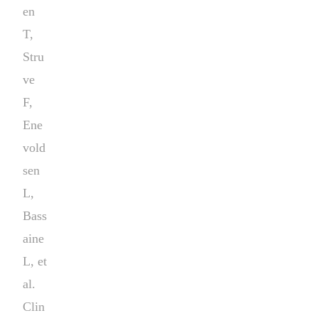
en
T,
Stru
ve
F,
Ene
vold
sen
L,
Bass
aine
L, et
al.
Clin