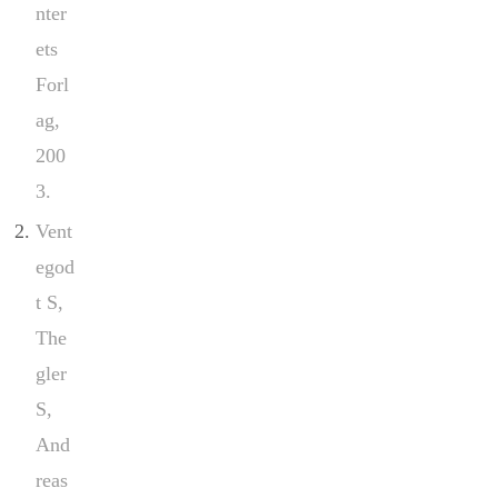
nter
ets
Forl
ag,
200
3.
Vent
egod
t S,
The
gler
S,
And
reas