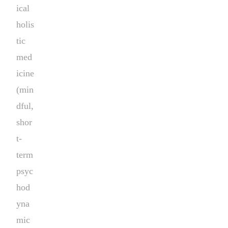
ical
holis
tic
med
icine
(min
dful,
shor
t-
term
psyc
hod
yna
mic