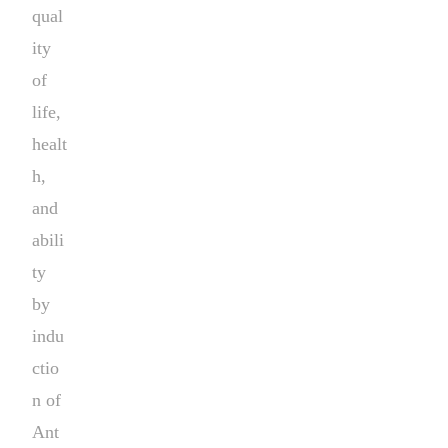
qual
ity
of
life,
healt
h,
and
abili
ty
by
indu
ctio
n of
Ant