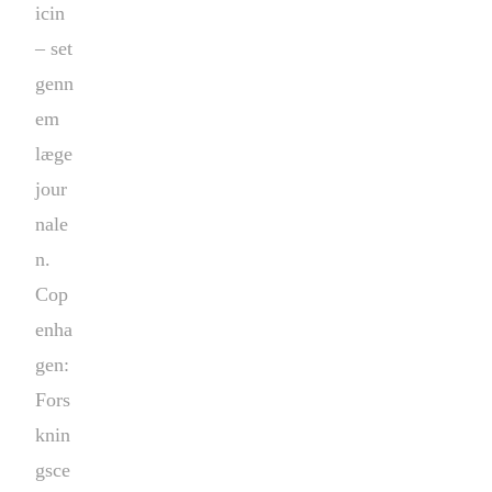
icin
– set
genn
em
læge
jour
nale
n.
Cop
enha
gen:
Fors
knin
gsce