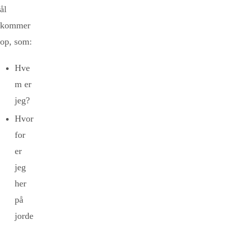
ål
kommer
op, som:
Hve
m er
jeg?
Hvor
for
er
jeg
her
på
jorde