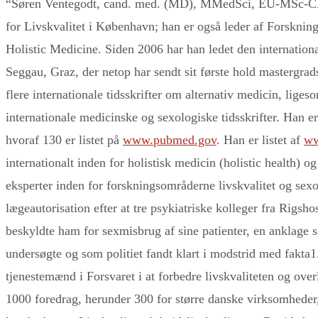
“Søren Ventegodt, cand. med. (MD), MMedSci, EU-MSc
for Livskvalitet i København; han er også leder af Forsknin
Holistic Medicine. Siden 2006 har han ledet den internationa
Seggau, Graz, der netop har sendt sit første hold mastergra
flere internationale tidsskrifter om alternativ medicin, lig
internationale medicinske og sexologiske tidsskrifter. Han e
hvoraf 130 er listet på
www.pubmed.gov
. Han er listet af
ww
internationalt inden for holistisk medicin (holistic health) 
eksperter inden for forskningsområderne livskvalitet og sexo
lægeautorisation efter at tre psykiatriske kolleger fra Rigsho
beskyldte ham for sexmisbrug af sine patienter, en anklage 
undersøgte og som politiet fandt klart i modstrid med fakta1
tjenestemænd i Forsvaret i at forbedre livskvaliteten og over
1000 foredrag, herunder 300 for større danske virksomheder