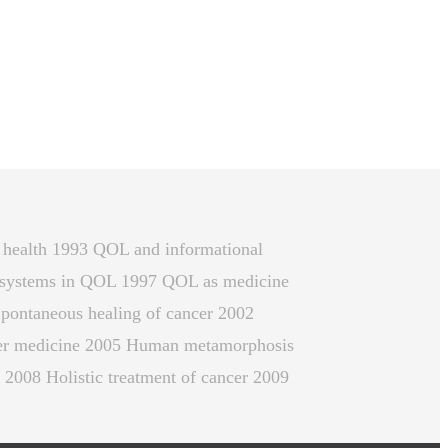
d health 1993 QOL and informational
rt systems in QOL 1997 QOL as medicine
pontaneous healing of cancer 2002
acter medicine 2005 Human metamorphosis
 2008 Holistic treatment of cancer 2009