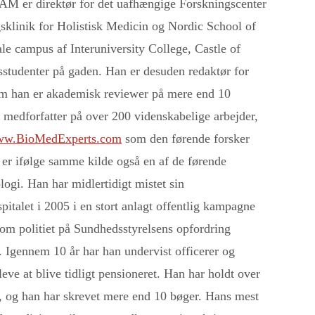
-CAM
er direktør for det uafhængige Forskningscenter
gsklinik for Holistisk Medicin og Nordic School of
le campus af Interuniversity College, Castle of
dsstudenter på gaden. Han er desuden redaktør for
esom han er akademisk reviewer på mere end 10
r medforfatter på over 200 videnskabelige arbejder,
w.BioMedExperts.com
som den førende forsker
og er ifølge samme kilde også en af de førende
logi. Han har midlertidigt mistet sin
spitalet i 2005 i en stort anlagt offentlig kampagne
som politiet på Sundhedsstyrelsens opfordring
. Igennem 10 år har han undervist officerer og
leve at blive tidligt pensioneret. Han har holdt over
, og han har skrevet mere end 10 bøger. Hans mest