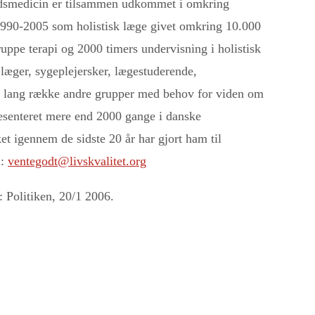
hedsmedicin er tilsammen udkommet i omkring
1990-2005 som holistisk læge givet omkring 10.000
gruppe terapi og 2000 timers undervisning i holistisk
 læger, sygeplejersker, lægestuderende,
en lang række andre grupper med behov for viden om
ræsenteret mere end 2000 gange i danske
t igennem de sidste 20 år har gjort ham til
l:
ventegodt@livskvalitet.org
n:
Politiken, 20/1 2006.