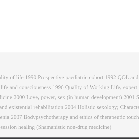
ity of life 1990 Prospective paediatric cohort 1992 QOL an
 life and consciousness 1996 Quality of Working Life, expe
icine 2000 Love, power, sex (in human development) 2001 S
and existential rehabilitation 2004 Holistic sexology; Char
enia 2007 Bodypsychotherapy and ethics of therapeutic touch
session healing (Shamanistic non-drug medicine)