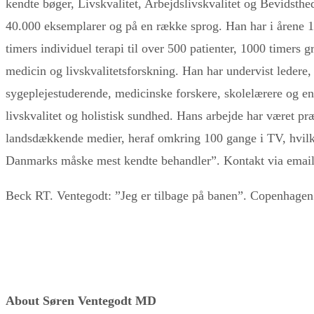
kendte bøger, Livskvalitet, Arbejdslivskvalitet og Bevidst
40.000 eksemplarer og på en række sprog. Han har i årene 
timers individuel terapi til over 500 patienter, 1000 timers 
medicin og livskvalitetsforskning. Han har undervist ledere,
sygeplejestuderende, medicinske forskere, skolelærere og 
livskvalitet og holistisk sundhed. Hans arbejde har været p
landsdækkende medier, heraf omkring 100 gange i TV, hvilke
Danmarks måske mest kendte behandler”. Kontakt via emai
Beck RT. Ventegodt: ”Jeg er tilbage på banen”. Copenhage
About Søren Ventegodt MD