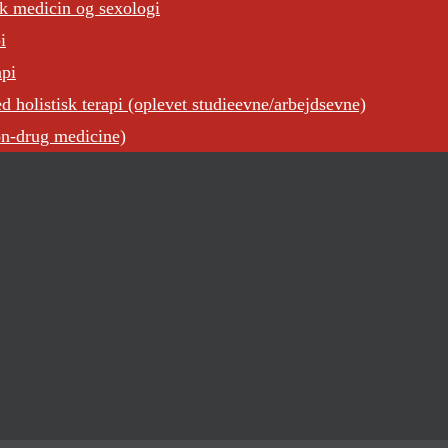
sk medicin og sexologi
i
api
 holistisk terapi (oplevet studieevne/arbejdsevne)
on-drug medicine)