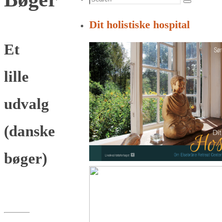
Search
for:
Dit holistiske hospital
Et
lille
udvalg
(danske
bøger)