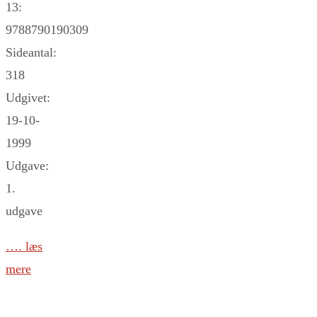
13:
9788790190309
Sideantal:
318
Udgivet:
19-10-
1999
Udgave:
1.
udgave
…. læs
mere