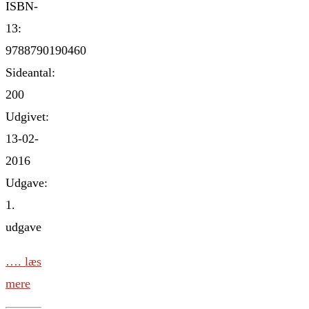
ISBN-
13:
9788790190460
Sideantal:
200
Udgivet:
13-02-
2016
Udgave:
1.
udgave
…. læs
mere