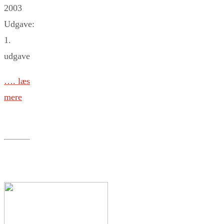
2003
Udgave:
1.
udgave
…. læs
mere