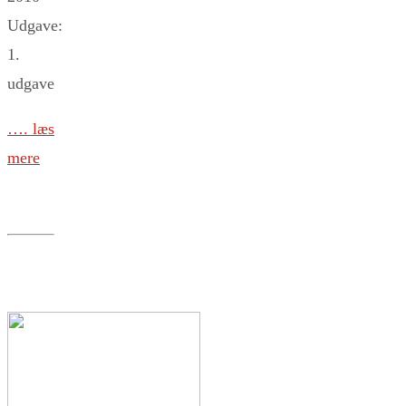
Udgave:
1.
udgave
…. læs
mere