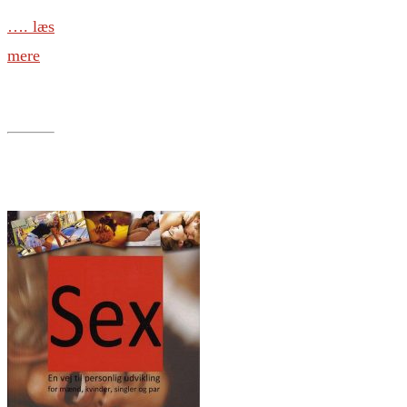
…. læs
mere