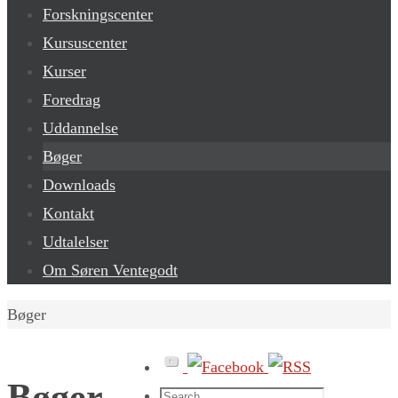
Forskningscenter
Kursuscenter
Kurser
Foredrag
Uddannelse
Bøger
Downloads
Kontakt
Udtalelser
Om Søren Ventegodt
Home
Bøger
Bøger
Search