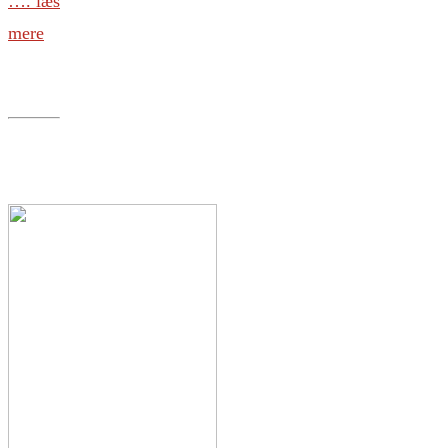
…. læs
mere