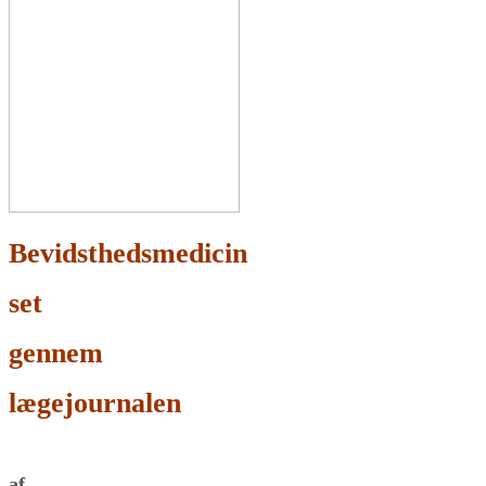
Bevidsthedsmedicin
set
gennem
lægejournalen
af