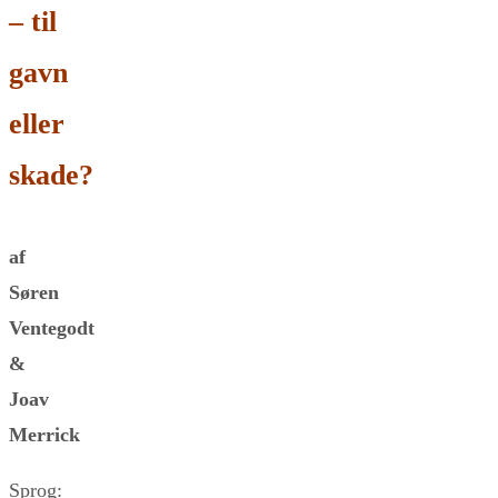
– til
gavn
eller
skade?
af
Søren
Ventegodt
&
Joav
Merrick
Sprog: