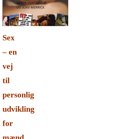
Sex
– en
vej
til
personlig
udvikling
for
mænd,