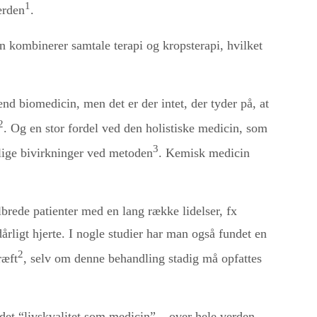
1
erden
.
 kombinerer samtale terapi og kropsterapi, hvilket
d biomedicin, men det er der intet, der tyder på, at
2
. Og en stor fordel ved den holistiske medicin, som
3
tlige bivirkninger ved metoden
. Kemisk medicin
elbrede patienter med en lang række lidelser, fx
årligt hjerte. I nogle studier har man også fundet en
2
ræft
, selv om denne behandling stadig må opfattes
aldet “livskvalitet som medicin” – over hele verden,