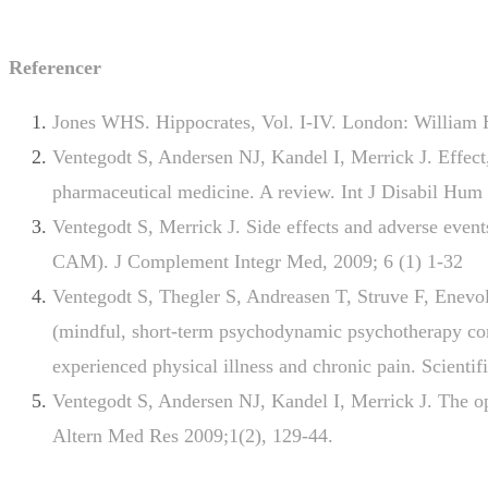
Referencer
Jones WHS. Hippocrates, Vol. I-IV. London: William
Ventegodt S, Andersen NJ, Kandel I, Merrick J. Effect,
pharmaceutical medicine. A review. Int J Disabil Hum
Ventegodt S, Merrick J. Side effects and adverse eve
CAM). J Complement Integr Med, 2009; 6 (1) 1-32
Ventegodt S, Thegler S, Andreasen T, Struve F, Enevold
(mindful, short-term psychodynamic psychotherapy co
experienced physical illness and chronic pain. Scienti
Ventegodt S, Andersen NJ, Kandel I, Merrick J. The ope
Altern Med Res 2009;1(2), 129-44.