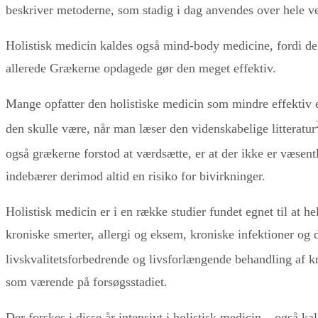
beskriver metoderne, som stadig i dag anvendes over hele v
Holistisk medicin kaldes også mind-body medicine, fordi den
allerede Grækerne opdagede gør den meget effektiv.
Mange opfatter den holistiske medicin som mindre effektiv en
den skulle være, når man læser den videnskabelige litteratur
også grækerne forstod at værdsætte, er at der ikke er væsen
indebærer derimod altid en risiko for bivirkninger.
Holistisk medicin er i en række studier fundet egnet til at h
kroniske smerter, allergi og eksem, kroniske infektioner og d
livskvalitetsforbedrende og livsforlængende behandling af k
som værende på forsøgsstadiet.
Der forskes i disse år intensivt i holistisk medicin – også k