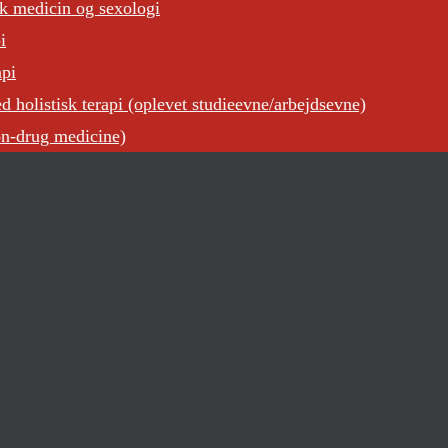
sk medicin og sexologi
i
api
 holistisk terapi (oplevet studieevne/arbejdsevne)
on-drug medicine)