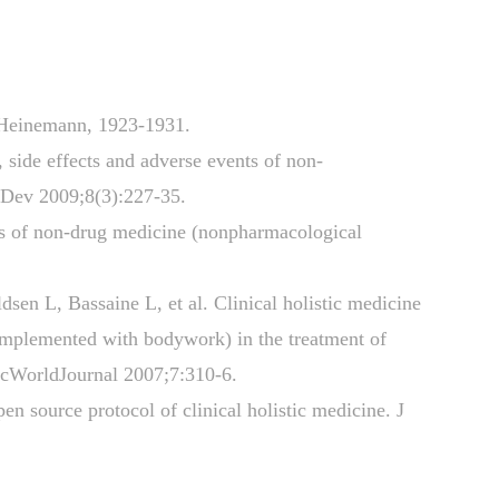
 Heinemann, 1923-1931.
 side effects and adverse events of non-
 Dev 2009;8(3):227-35.
nts of non-drug medicine (nonpharmacological
sen L, Bassaine L, et al. Clinical holistic medicine
mplemented with bodywork) in the treatment of
ficWorldJournal 2007;7:310-6.
n source protocol of clinical holistic medicine. J