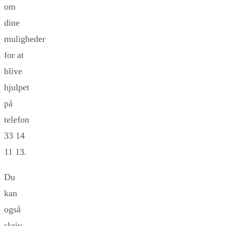
om
dine
muligheder
for at
blive
hjulpet
på
telefon
33 14
11 13.
Du
kan
også
skriv