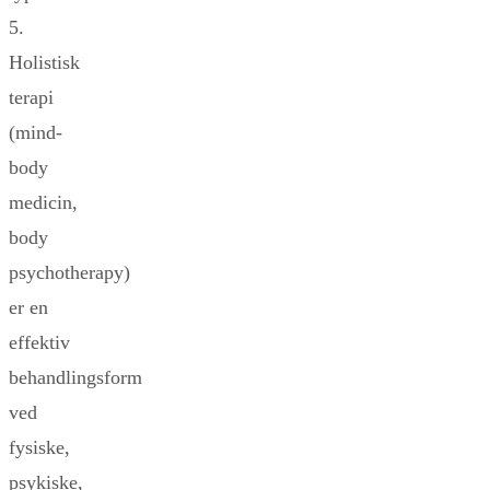
5.
Holistisk
terapi
(mind-
body
medicin,
body
psychotherapy)
er en
effektiv
behandlingsform
ved
fysiske,
psykiske,