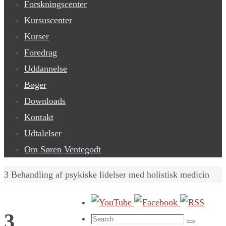
Forskningscenter
Kursuscenter
Kurser
Foredrag
Uddannelse
Bøger
Downloads
Kontakt
Udtalelser
Om Søren Ventegodt
Home
3 Behandling af psykiske lidelser med holistisk medicin
3
Search
Search