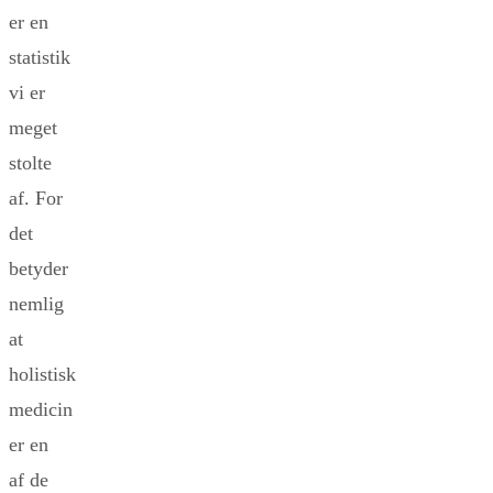
er en
statistik
vi er
meget
stolte
af. For
det
betyder
nemlig
at
holistisk
medicin
er en
af de