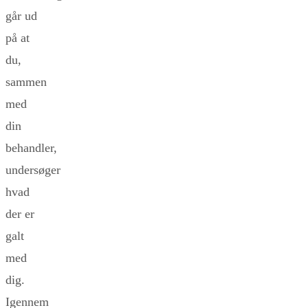
går ud
på at
du,
sammen
med
din
behandler,
undersøger
hvad
der er
galt
med
dig.
Igennem