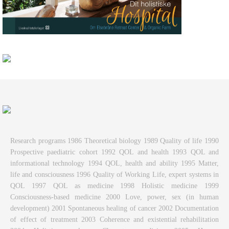
Research programs 1986 Theoretical biology 1989 Quality of life 1990
Prospective paediatric cohort 1992 QOL and health 1993 QOL and
informational technology 1994 QOL, health and ability 1995 Matter,
life and consciousness 1996 Quality of Working Life, expert systems in
QOL 1997 QOL as medicine 1998 Holistic medicine 1999
Consciousness-based medicine 2000 Love, power, sex (in human
development) 2001 Spontaneous healing of cancer 2002 Documentation
of effect of treatment 2003 Coherence and existential rehabilitation