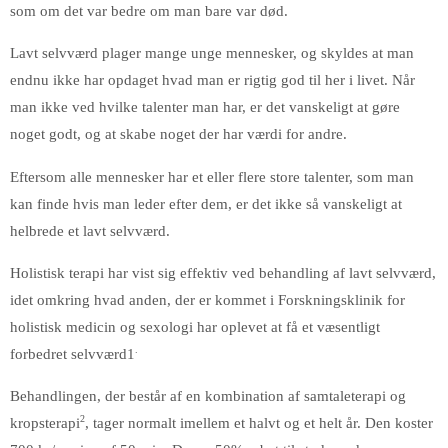
som om det var bedre om man bare var død.
Lavt selvværd plager mange unge mennesker, og skyldes at man
endnu ikke har opdaget hvad man er rigtig god til her i livet. Når
man ikke ved hvilke talenter man har, er det vanskeligt at gøre
noget godt, og at skabe noget der har værdi for andre.
Eftersom alle mennesker har et eller flere store talenter, som man
kan finde hvis man leder efter dem, er det ikke så vanskeligt at
helbrede et lavt selvværd.
Holistisk terapi har vist sig effektiv ved behandling af lavt selvværd,
idet omkring hvad anden, der er kommet i Forskningsklinik for
holistisk medicin og sexologi har oplevet at få et væsentligt
.
forbedret selvværd1
Behandlingen, der består af en kombination af samtaleterapi og
2
kropsterapi
, tager normalt imellem et halvt og et helt år. Den koster