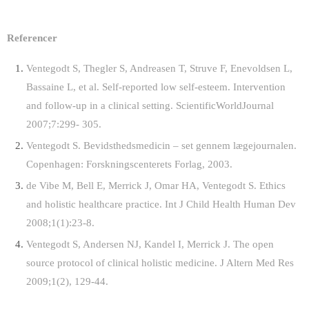
Referencer
Ventegodt S, Thegler S, Andreasen T, Struve F, Enevoldsen L,
Bassaine L, et al. Self-reported low self-esteem. Intervention
and follow-up in a clinical setting. ScientificWorldJournal
2007;7:299- 305.
Ventegodt S. Bevidsthedsmedicin – set gennem lægejournalen.
Copenhagen: Forskningscenterets Forlag, 2003.
de Vibe M, Bell E, Merrick J, Omar HA, Ventegodt S. Ethics
and holistic healthcare practice. Int J Child Health Human Dev
2008;1(1):23-8.
Ventegodt S, Andersen NJ, Kandel I, Merrick J. The open
source protocol of clinical holistic medicine. J Altern Med Res
2009;1(2), 129-44.