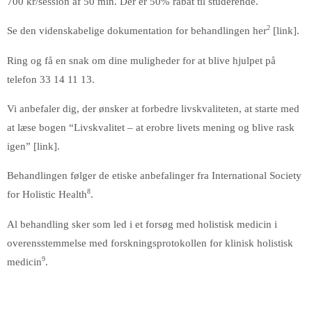
700 kr/session af 50 min. Der er 50% rabat til studerende.
2
Se den videnskabelige dokumentation for behandlingen her
[link].
Ring og få en snak om dine muligheder for at blive hjulpet på
telefon 33 14 11 13.
Vi anbefaler dig, der ønsker at forbedre livskvaliteten, at starte med
at læse bogen “Livskvalitet – at erobre livets mening og blive rask
igen” [link].
Behandlingen følger de etiske anbefalinger fra International Society
8
for Holistic Health
.
Al behandling sker som led i et forsøg med holistisk medicin i
overensstemmelse med forskningsprotokollen for klinisk holistisk
9
medicin
.