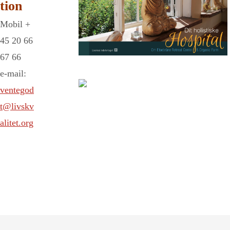
tion
Mobil +
45 20 66
67 66
e-mail:
ventegod
t@livskv
alitet.org