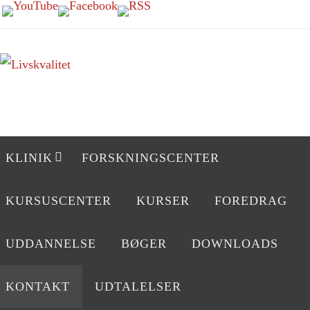
Skip
to
content
Skip
KLINIK
FORSKNINGSCENTER
to
content
KURSUSCENTER
KURSER
FOREDRAG
UDDANNELSE
BØGER
DOWNLOADS
KONTAKT
UDTALELSER