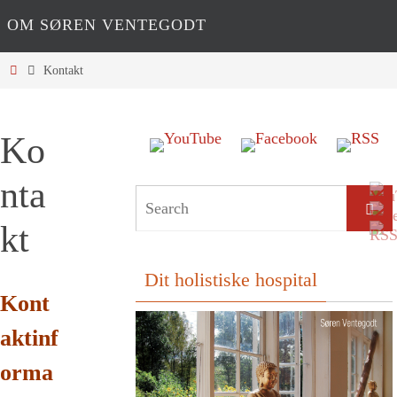
OM SØREN VENTEGODT
Home
Kontakt
Ko
nta
Searc
kt
Dit holistiske hospital
Kont
aktinf
orma