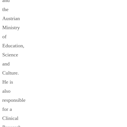
and
the
Austrian
Ministry
of
Education,
Science
and
Culture.
He is
also
responsible
for a
Clinical