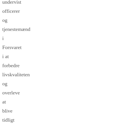
undervist
officerer
og
tjenestemænd
i
Forsvaret
i at
forbedre
livskvaliteten
og
overleve
at
blive
tidligt