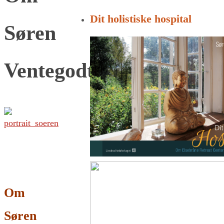
for:
Dit holistiske hospital
Søren
Ventegodt
Om
Søren