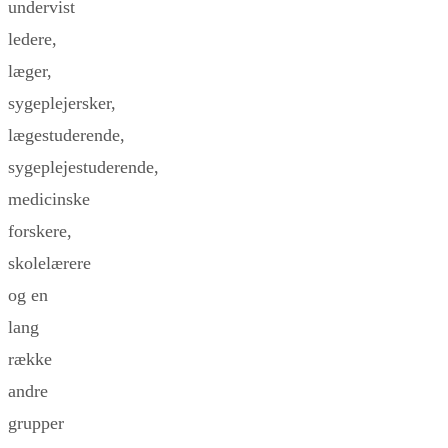
undervist
ledere,
læger,
sygeplejersker,
lægestuderende,
sygeplejestuderende,
medicinske
forskere,
skolelærere
og en
lang
række
andre
grupper