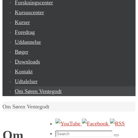
Forskningscenter
Kursuscenter
Kurser
Foredrag
Uddannelse
Bøger
Downloads
Kontakt
Udtalelser
Om Søren Ventegodt
Home
Om Søren Ventegodt
Om
Search
Search