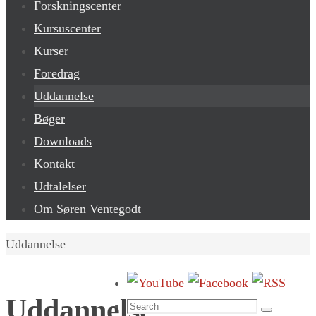
Forskningscenter
Kursuscenter
Kurser
Foredrag
Uddannelse
Bøger
Downloads
Kontakt
Udtalelser
Om Søren Ventegodt
Home
Uddannelse
Uddannelse
Search
Search