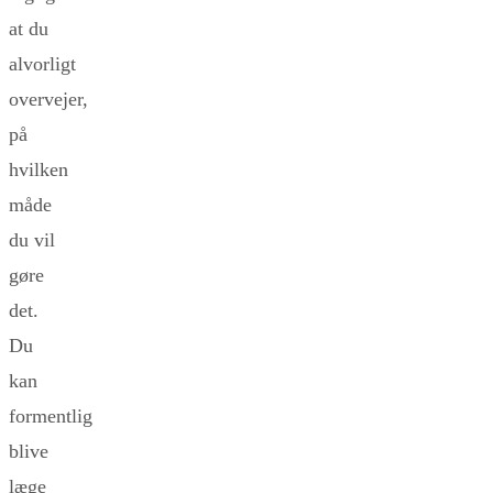
at du
alvorligt
overvejer,
på
hvilken
måde
du vil
gøre
det.
Du
kan
formentlig
blive
læge