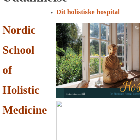
for:
Dit holistiske hospital
Nordic
School
of
Holistic
Medicine