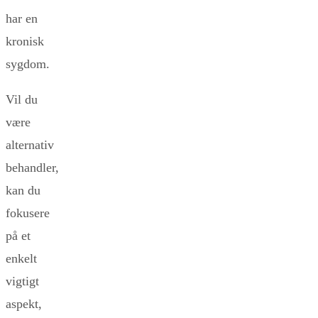
har en
kronisk
sygdom.
Vil du
være
alternativ
behandler,
kan du
fokusere
på et
enkelt
vigtigt
aspekt,