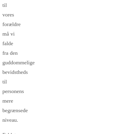
til
vores
forældre
må vi
falde
fra den
guddommelige
bevidstheds
til
personens
mere
begrænsede
niveau.