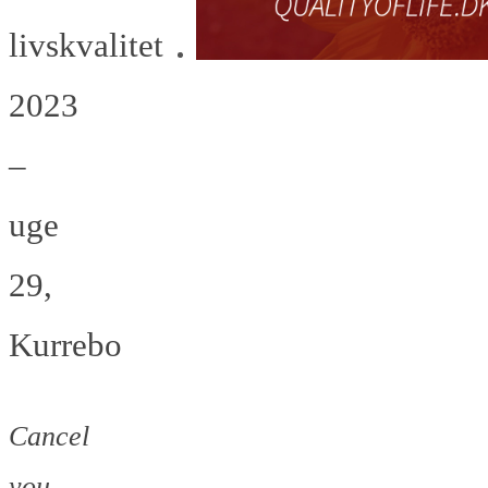
livskvalitet
2023
–
uge
29,
Kurrebo
Cancel
you