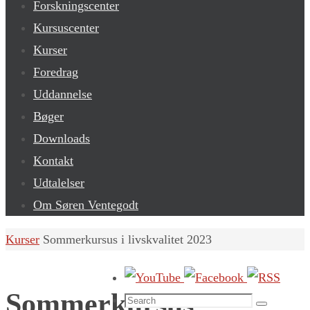
Forskningscenter
Kursuscenter
Kurser
Foredrag
Uddannelse
Bøger
Downloads
Kontakt
Udtalelser
Om Søren Ventegodt
Home
Kurser
Sommerkursus i livskvalitet 2023
Sommerkursus
Search
Search