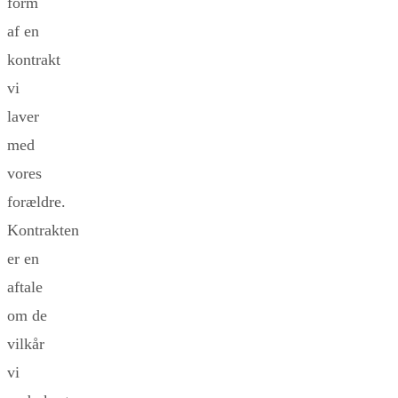
form
af en
kontrakt
vi
laver
med
vores
forældre.
Kontrakten
er en
aftale
om de
vilkår
vi