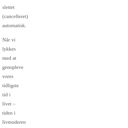
slettet
(cancelleret)
automatisk.
Når vi
lykkes
med at
genopleve
vores
tidligste
tid i
livet –
tiden i
livmoderen