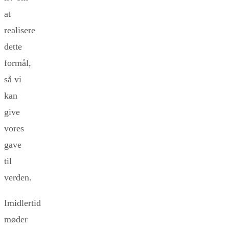
at
realisere
dette
formål,
så vi
kan
give
vores
gave
til
verden.
Imidlertid
møder